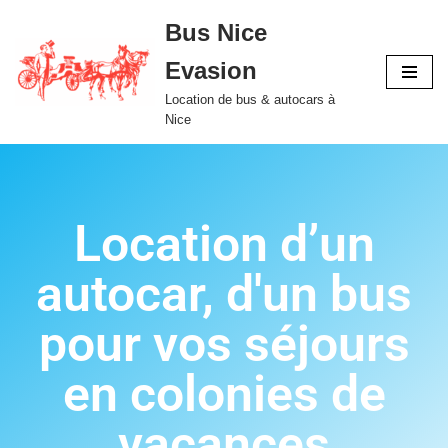
Bus Nice
Aller
Evasion
au
contenu
Location de bus & autocars à
Nice
Location d’un
autocar, d'un bus
pour vos séjours
en colonies de
vacances