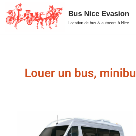
Bus Nice Evasion
Aller
Location de bus & autocars à Nice
au
contenu
Louer un bus, minibu