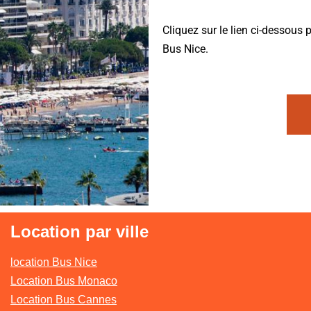
Cliquez sur le lien ci-dessous 
Bus Nice.
Location par ville
location Bus Nice
Location Bus Monaco
Location Bus Cannes