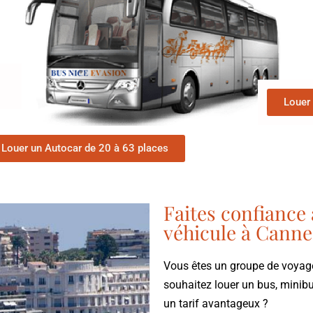
Louer 
Louer un Autocar de 20 à 63 places
Faites confiance 
véhicule à Canne
Vous êtes un groupe de voyag
souhaitez louer un bus, minib
un tarif avantageux ?